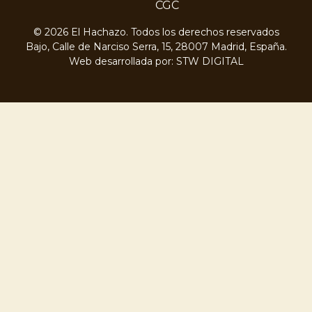
CGC
© 2026 El Hachazo. Todos los derechos reservados
Bajo, Calle de Narciso Serra, 15, 28007 Madrid, España.
Web desarrollada por:
STW DIGITAL