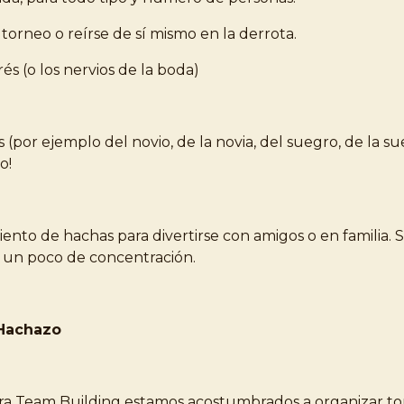
torneo o reírse de sí mismo en la derrota.
és (o los nervios de la boda)
s (por ejemplo del novio, de la novia, del suegro, de la s
o!
nto de hachas para divertirse con amigos o en familia. 
re un poco de concentración.
 Hachazo
ara Team Building estamos acostumbrados a organizar t