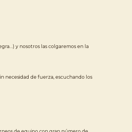
uegra…) y nosotros las colgaremos en la
Sin necesidad de fuerza, escuchando los
orneos de equipo con gran número de