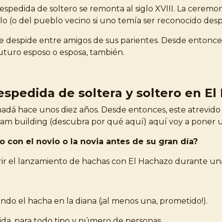
espedida de soltero se remonta al siglo XVIII. La ceremo
o (o del pueblo vecino si uno temía ser reconocido desp
X, se despide entre amigos de sus parientes. Desde entonc
futuro esposo o esposa, también.
espedida de soltera y soltero en E
adá hace unos diez años. Desde entonces, este atrevido
am building (descubra por qué aquí) aquí voy a poner u
con el novio o la novia antes de su gran día?
rir el lanzamiento de hachas con El Hachazo durante un
do el hacha en la diana (¡al menos una, prometido!).
tida, para todo tipo y número de personas.