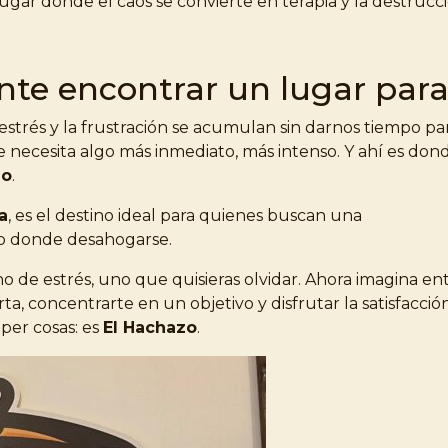
ugar donde el caos se convierte en terapia y la destrucci
te encontrar un lugar para l
estrés y la frustración se acumulan sin darnos tiempo pa
Se necesita algo más inmediato, más intenso. Y ahí es do
zo
.
a
, es el destino ideal para quienes buscan una
io donde desahogarse.
eno de estrés, uno que quisieras olvidar. Ahora imagina 
a, concentrarte en un objetivo y disfrutar la satisfacción
per cosas: es
El Hachazo
.