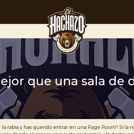
jor que una sala de 
la rabia y has querido entrar en una
Rage Room
? Si la 